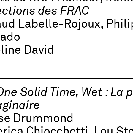
ections des FRAC
ud Labelle-Rojoux, Phil
nado
line David
One Solid Time, Wet : La 
aginaire
ise Drummond
rica Chiocchetti, Lou St