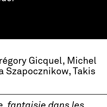
régory Gicquel, Michel
na Szapocznikow, Takis
e, fantaisie dans les