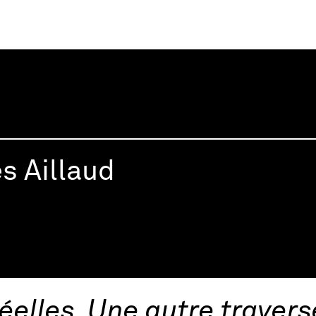
inie Barré
es Aillaud
éelles. Une autre traver