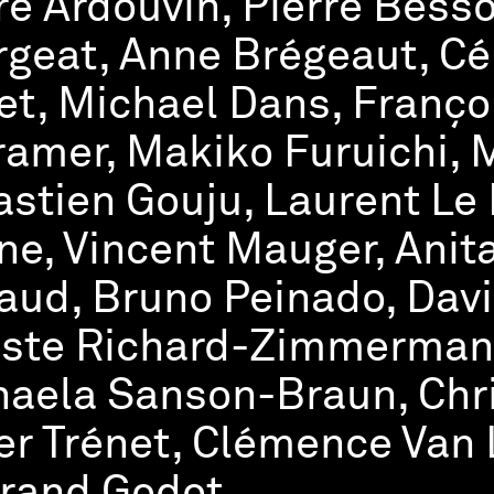
re Ardouvin, Pierre Besso
geat, Anne Brégeaut, Cél
et, Michael Dans, Franç
amer, Makiko Furuichi, 
stien Gouju, Laurent Le
ne, Vincent Mauger, Anit
ud, Bruno Peinado, Davi
ste Richard-Zimmermann
aela Sanson-Braun, Chri
er Trénet, Clémence Van