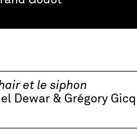
trand Godot
hair et le siphon
el Dewar & Grégory Gicq