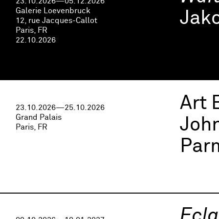
23.10.2026—05.12.2026
Galerie Loevenbruck
Jak
12, rue Jacques-Callot
Paris, FR
22.10.2026
Art 
23.10.2026—25.10.2026
Grand Palais
John
Paris, FR
Parm
Ecla