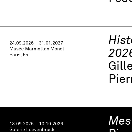
Hist
24.09.2026—31.01.2027
Musée Marmottan Monet
202
Paris, FR
Gill
Pier
Mes
18.09.2026—10.10.2026
Galerie Loevenbruck