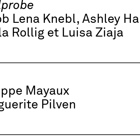
lprobe
b Lena Knebl, Ashley Ha
la Rollig et Luisa Ziaja
lippe Mayaux
uerite Pilven