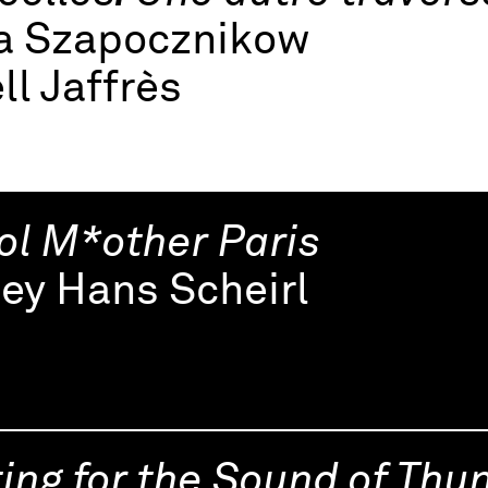
na Szapocznikow
ll Jaffrès
ol M*other Paris
ey Hans Scheirl
ing for the Sound of Thu