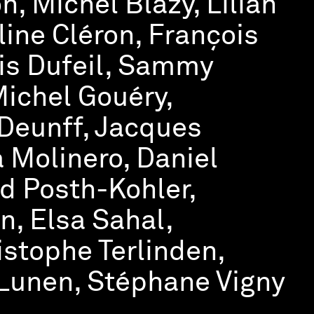
n, Michel Blazy, Lilian
ine Cléron, François
ois Dufeil, Sammy
Michel Gouéry,
 Deunff, Jacques
a Molinero, Daniel
d Posth-Kohler,
, Elsa Sahal,
stophe Terlinden,
 Lunen, Stéphane Vigny