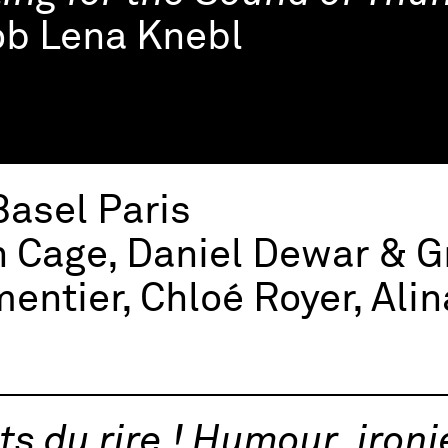
ob Lena Knebl
Basel Paris
 Cage, Daniel Dewar & G
entier, Chloé Royer, Ali
ts du rire ! Humour, ironi