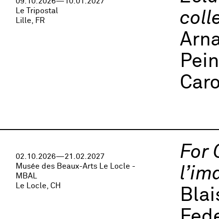
09.10.2026—10.01.2027
Le Tripostal
coll
Lille, FR
Arna
Pei
Caro
For 
02.10.2026—21.02.2027
Musée des Beaux-Arts Le Locle -
l’im
MBAL
Le Locle, CH
Bla
Fede