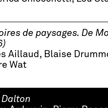
oires de paysages. De M
6)
es Aillaud, Blaise Drum
re Wat
 Dalton