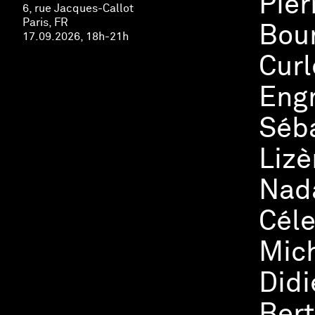
Pier
6, rue Jacques-Callot
Paris, FR
Bour
17.09.2026, 18h-21h
Curl
Engr
Séba
Lizè
Nada
Céle
Mich
Didi