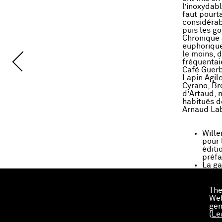
l’inoxydabl
faut pourta
considérabl
puis les go
Chronique 
euphoriques
le moins, 
fréquentai
Café Guerb
Lapin Agil
Cyrano, Bre
d’Artaud, n
habitués do
Arnaud La
Wille
pour 
éditi
préf
La ga
The
Web
gen
(
Le
www.drawi