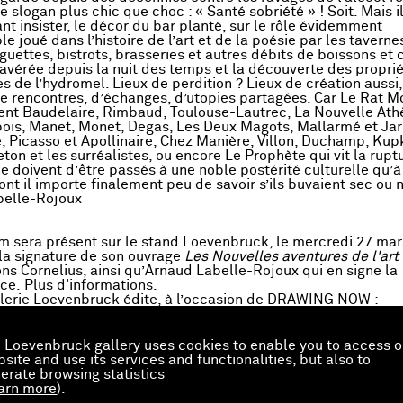
e slogan plus chic que choc : « Santé sobriété » ! Soit. Mais i
nt insister, le décor du bar planté, sur le rôle évidemment
e joué dans l’histoire de l’art et de la poésie par les taverne
guettes, bistrots, brasseries et autres débits de boissons et 
avérée depuis la nuit des temps et la découverte des propri
 de l’hydromel. Lieux de perdition ? Lieux de création aussi, 
de rencontres, d’échanges, d’utopies partagées. Car Le Rat M
ent Baudelaire, Rimbaud, Toulouse-Lautrec, La Nouvelle Athè
ois, Manet, Monet, Degas, Les Deux Magots, Mallarmé et Jarr
e, Picasso et Apollinaire, Chez Manière, Villon, Duchamp, Kup
ton et les surréalistes, ou encore Le Prophète qui vit la rupt
e doivent d’être passés à une noble postérité culturelle qu’à
nt il importe finalement peu de savoir s’ils buvaient sec ou 
belle-Rojoux
m sera présent sur le stand Loevenbruck, le mercredi 27 mar
la signature de
son ouvrage
Les Nouvelles aventures de l'art
ons Cornelius, ainsi qu’Arnaud Labelle-Rojoux qui en signe la
ace.
Plus d'informations.
lerie Loevenbruck édite, à l’occasion de DRAWING NOW :
Un coffret de vingt sérigraphies de Willem,
"Willem Partout"
10 modèles de sous-bocks en collaboration avec les quatre 
exposés.
 Loevenbruck gallery uses cookies to enable you to access o
site and use its services and functionalities, but also to
erate browsing statistics
arn more
).
ngnowparis.com