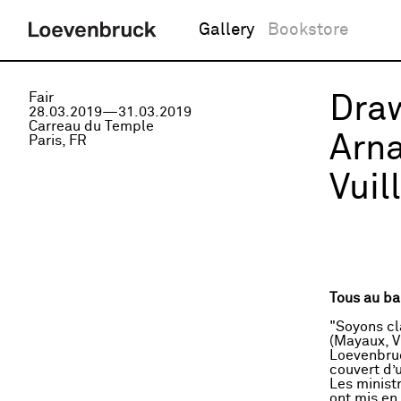
Gallery
Bookstore
Fair
Dra
28.03.2019—31.03.2019
Carreau du Temple
Arna
Paris, FR
Vuil
Tous au ba
"Soyons cl
(Mayaux, V
Loevenbru
couvert d’
Les minist
ont mis en