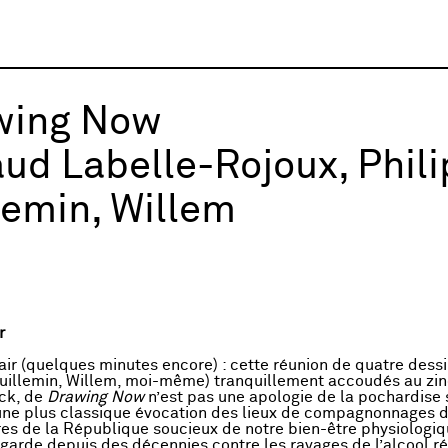
wing Now
ud Labelle-Rojoux, Phil
lemin, Willem
r
air (quelques minutes encore) : cette réunion de quatre dess
uillemin, Willem, moi-même) tranquillement accoudés au zin
ck, de
Drawing Now
n’est pas une apologie de la pochardise
une plus classique évocation des lieux de compagnonnages d’
res de la République soucieux de notre bien-être physiologi
 garde depuis des décennies contre les ravages de l’alcool ré