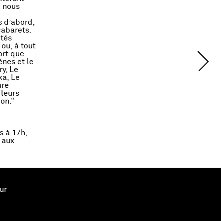
l nous
s d’abord,
cabarets.
étés
ou, à tout
ort que
nes et le
y, Le
ka, Le
ure
 leurs
non."
s à 17h,
aux
.
artistes
ur