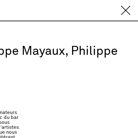
ippe Mayaux, Philippe
inateurs
c du bar
 sous
artistes.
que nous
itérant