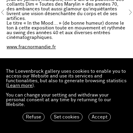
collants Dim « Toutes des Marylin » des années 70,
des ambiances tout aussi glamour qu’inquiétantes
livrent une vision désenchantée du corps et de ses
artifices.
Le titre « In the Mood... » (de bonne humeur) donne le
ton à cette exposition toute en mouvement et rythmée
au swing des années 40 et aux diverses entrées
cinématographiques.
www.fracnormandie.fr
The Loevenbruck gallery uses cookies to enable you to
access our Website and use its services and
functionalities, but also to generate browsing statistics
(
Learn more
).
You can change your setting and withdraw your
personal consent at any time by returning to our
Website.
Refuse
Set cookies
Accept