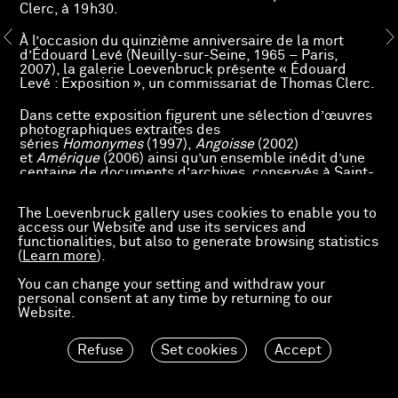
Clerc, à 19h30.
À l’occasion du quinzième anniversaire de la mort
d’Édouard Levé (Neuilly-sur-Seine, 1965 – Paris,
2007), la galerie Loevenbruck présente « Édouard
Levé : Exposition », un commissariat de Thomas Clerc.
Dans cette exposition figurent une sélection d’œuvres
photographiques extraites des
séries
Homonymes
(1997),
Angoisse
(2002)
et
Amérique
(2006) ainsi qu’un ensemble inédit d’une
centaine de documents d’archives, conservés à Saint-
Germain-la-Blanche-Herbe, par l’Institut mémoires de
l’édition contemporaine (Imec).
The Loevenbruck gallery uses cookies to enable you to
access our Website and use its services and
Exposition réalisée avec le concours de l’Imec –
functionalities, but also to generate browsing statistics
Institut mémoires de l’édition contemporaine – et la
(
Learn more
).
collaboration précieuse des éditions P.O.L.
You can change your setting and withdraw your
www.imec-archives.com
personal consent at any time by returning to our
www.pol-editeur.com
Website.
Refuse
Set cookies
Accept
Dossier de l'exposition