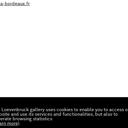
-bordeaux.fr
 Loevenbruck gallery uses cookies to enable you to access o
site and use its services and functionalities, but also to
erate browsing statistics
arn more
).