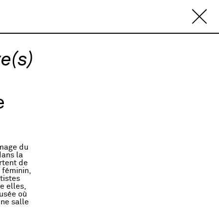
e(s)
e
mmage du
dans la
rtent de
u féminin,
tistes
e elles,
musée où
ne salle