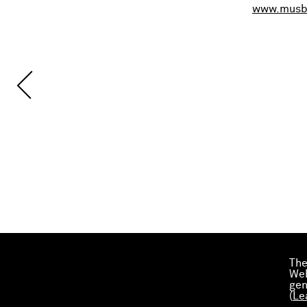
www.musba
The
Web
gen
(
Le