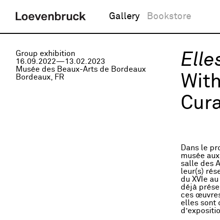
Gallery
Bookstore
Group exhibition
Elle
16.09.2022—13.02.2023
Musée des Beaux-Arts de Bordeaux
With
Bordeaux, FR
Cura
Dans le pr
musée aux 
salle des A
leur(s) rés
du XVIe au
déjà prése
ces œuvres
elles sont
d’expositi