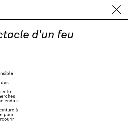
ectacle d'un feu
nsible
 des
 centre
cherches
acienda »
einture à
se pour
rcourir