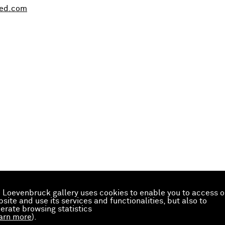
hed.com
 Loevenbruck gallery uses cookies to enable you to access o
site and use its services and functionalities, but also to
erate browsing statistics
arn more
).