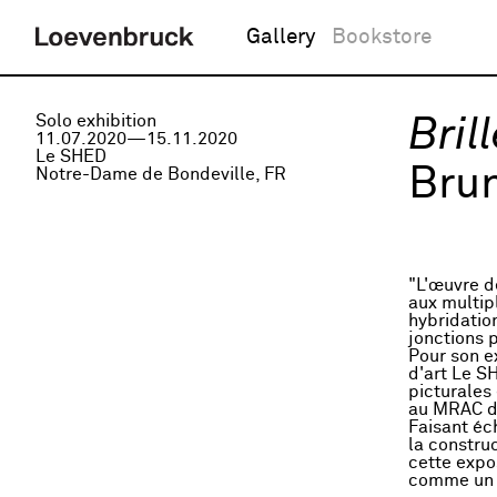
Gallery
Bookstore
Solo exhibition
Bril
11.07.2020—15.11.2020
Le SHED
Bru
Notre-Dame de Bondeville, FR
"L'œuvre d
aux multip
hybridatio
jonctions p
Pour son ex
d'art Le SH
picturales
au MRAC d
Faisant éch
la constru
cette expo
comme un j