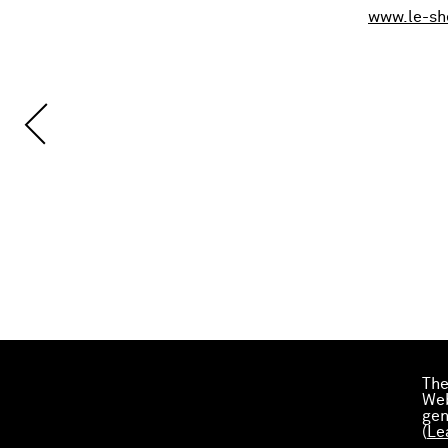
www.le-s
The
Web
gen
(
Le