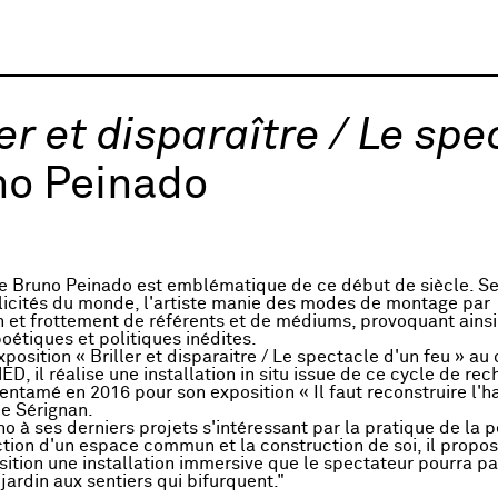
ler et disparaître / Le sp
no Peinado
e Bruno Peinado est emblématique de ce début de siècle. Se
licités du monde, l'artiste manie des modes de montage par
n et frottement de référents et de médiums, provoquant ainsi
oétiques et politiques inédites.
position « Briller et disparaitre / Le spectacle d'un feu » au
ED, il réalise une installation in situ issue de ce cycle de re
 entamé en 2016 pour son exposition « Il faut reconstruire l'h
e Sérignan.
o à ses derniers projets s'intéressant par la pratique de la p
ction d'un espace commun et la construction de soi, il propo
sition une installation immersive que le spectateur pourra pa
ardin aux sentiers qui bifurquent."