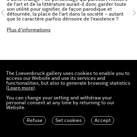
de l’art et de la littérature aurait-il donc garder toute
son utilité pour signifier, de façon parodique et
détournée, la place de l’art dans la société – autant
que le caractère parfois dérisoire de l’existence ?
Plus d'informations
The Loevenbruck gallery uses cookies to enable you to
access our Website and use its services and
functionalities, but also to generate browsing statistics
(
Learn more
).
You can change your setting and withdraw your
personal consent at any time by returning to our
Website.
Refuse
Set cookies
Accept