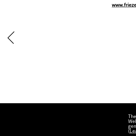
www.friez
The
Web
gen
(
Le