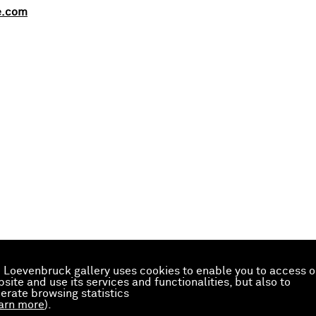
e.com
 Loevenbruck gallery uses cookies to enable you to access o
site and use its services and functionalities, but also to
erate browsing statistics
arn more
).