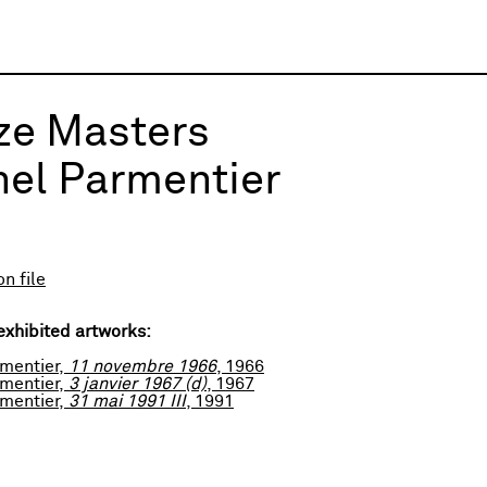
ze Masters
el Parmentier
n file
exhibited artworks:
mentier,
11 novembre 1966
, 1966
mentier,
3 janvier 1967 (d)
, 1967
mentier,
31 mai 1991 III
, 1991