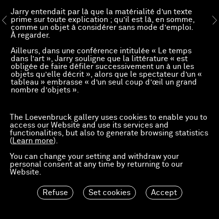
Jarry entendait par là que la matérialité d’un texte
prime sur toute explication ; qu’il est là, en somme,
comme un objet à considérer sans mode d’emploi.
À regarder.
Ailleurs, dans une conférence intitulée « Le temps
dans l’art », Jarry souligne que la littérature « est
obligée de faire défiler successivement un à un les
objets qu’elle décrit », alors que le spectateur d’un «
tableau » embrasse « d’un seul coup d’œil un grand
nombre d’objets ».
Telle est la donnée : conjuguer le lire et le voir
simultanément.
The Loevenbruck gallery uses cookies to enable you to
Au lecteur de se faire « regardeur », au « regardeur »
access our Website and use its services and
de se faire lecteur. »
functionalities, but also to generate browsing statistics
(
Learn more
).
Arnaud Labelle-Rojoux
You can change your setting and withdraw your
–
personal consent at any time by returning to our
Website.
« Arnaud Labelle-Rojoux, C'est écrit dessus ! » —
Nouvelle publication aux éditions Loevenbruck, Paris,
Refuse
Set cookies
Accept
disponible le jour du vernissage
Communiqué de presse