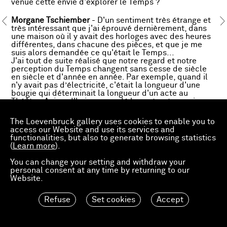
venue cette envie d'explorer le Temps ?
Morgane Tschiember
- D'un sentiment très étrange et
très intéressant que j'ai éprouvé dernièrement, dans
une maison où il y avait des horloges avec des heures
différentes, dans chacune des pièces, et que je me
suis alors demandée ce qu'était le Temps...
J'ai tout de suite réalisé que notre regard et notre
perception du Temps changent sans cesse de siècle
en siècle et d'année en année. Par exemple, quand il
n'y avait pas d’électricité, c'était la longueur d'une
bougie qui déterminait la longueur d'un acte au
Théâtre. Aujourd'hui on a gardé les entractes mais
oublié qu'ils étaient liés à la longueur des bougies de
l'époque. On fait donc des actes dont on a oublié la
The Loevenbruck gallery uses cookies to enable you to
signification de départ.
access our Website and use its services and
Ensuite j'ai commencé à chercher autour de moi des
functionalities, but also to generate browsing statistics
éléments qui pouvaient m'indiquer une durée... Un
(
Learn more
).
jour, en allant au zoo avec ma fille... je me suis
demandée si les serpents grandissaient toute leur vie.
You can change your setting and withdraw your
Et effectivement plus le serpent est long, plus il est
personal consent at any time by returning to our
âgé. La peau d'un serpent indique donc une durée.
Website.
Il est surprenant de voir sur leur peau un motif qui se
répète mais qui perd au fur et à mesure une
information. Cela me fait penser aussi à un dessin, une
Refuse
Set cookies
Accept
écriture proche de celle d’un« sismographe » qui ne
renverrait pas au mouvement de la terre mais à celui
du temps, à moins que les deux soient liées. Dans