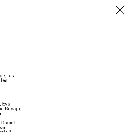
ce, les
 les
, Eva
ie Bonajo,
n
 Daniel
yan