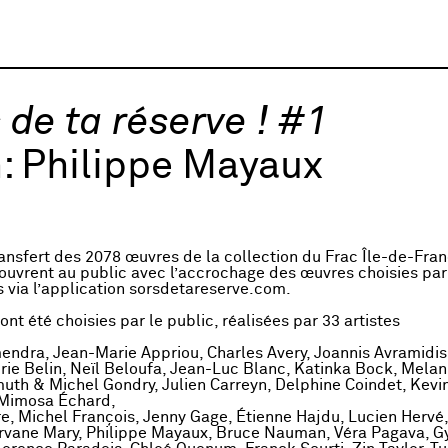
 de ta réserve ! #1
h:
Philippe Mayaux
ransfert des 2078 œuvres de la collection du Frac Île-de-Fran
ouvrent au public avec l’accrochage des œuvres choisies par
s via l’application sorsdetareserve.com.
nt été choisies par le public, réalisées par 33 artistes
mendra, Jean-Marie Appriou, Charles Avery, Joannis Avramidis
érie Belin, Neïl Beloufa, Jean-Luc Blanc, Katinka Bock, Melan
muth & Michel Gondry, Julien Carreyn, Delphine Coindet, Kevi
 Mimosa Échard,
re, Michel François, Jenny Gage, Étienne Hajdu, Lucien Hervé,
rvane Mary, Philippe Mayaux, Bruce Nauman, Véra Pagava, G