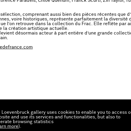
lorence Paradeis, Chloé Quenum, Franck Scurti, Zin Taylor, Tu
 sélection, comprenant aussi bien des pièces récentes que d
nnes, voire historiques, représente parfaitement la diversité 
 l’on retrouve dans la collection du Frac. Elle reflète par ai
e la création artistique actuelle.
devient désormais acteur à part entière d’une grande collecti
ain.
ledefrance.com
 Loevenbruck gallery uses cookies to enable you to access o
site and use its services and functionalities, but also to
erate browsing statistics
arn more
).