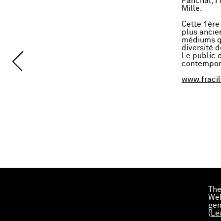
Panchal, F
Mille.
Cette 1ère
plus ancie
médiums que
diversité d
Le public 
contempor
www.fraci
The
Web
gen
(
Le