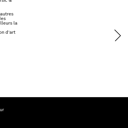
rsic &
’autres
des
lleurs la
on d’art
ur