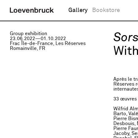
Gallery
Bookstore
Group exhibition
Sors
23.06.2022—01.10.2022
Frac Île-de-France, Les Réserves
Wit
Romainville, FR
Après le t
Réserves r
internaute
33 œuvres o
Wilfrid Al
Barto, Val
Pierre Bis
Desbouis,
Pierre Fau
Jacoby, Se