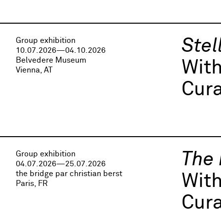
Group exhibition
Stel
10.07.2026—04.10.2026
Belvedere Museum
With
Vienna, AT
Cura
Group exhibition
The 
04.07.2026—25.07.2026
the bridge par christian berst
Wit
Paris, FR
Cura