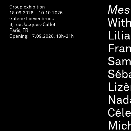
Group exhibition
Mes
18.09.2026—10.10.2026
Galerie Loevenbruck
Wit
6, rue Jacques-Callot
Paris, FR
Lili
Opening:
17.09.2026, 18h-21h
Fran
Samm
Séba
Lizè
Nada
Céle
Mich