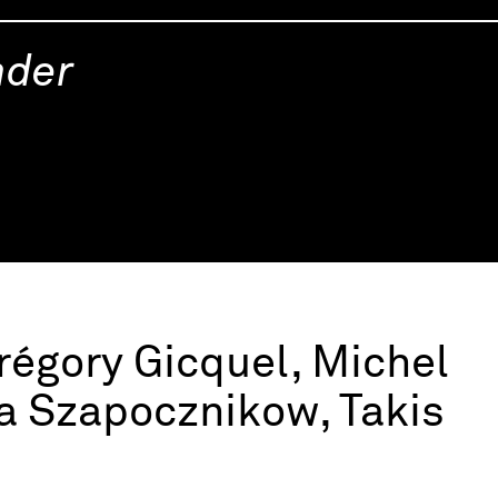
nder
régory Gicquel, Michel
na Szapocznikow, Takis