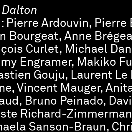
 Dalton
h:
Pierre Ardouvin, Pierre
an Bourgeat, Anne Brégea
çois Curlet, Michael Dans
y Engramer, Makiko Fur
stien Gouju, Laurent Le
ne, Vincent Mauger, Anit
ud, Bruno Peinado, Davi
ste Richard-Zimmermann
aela Sanson-Braun, Chri