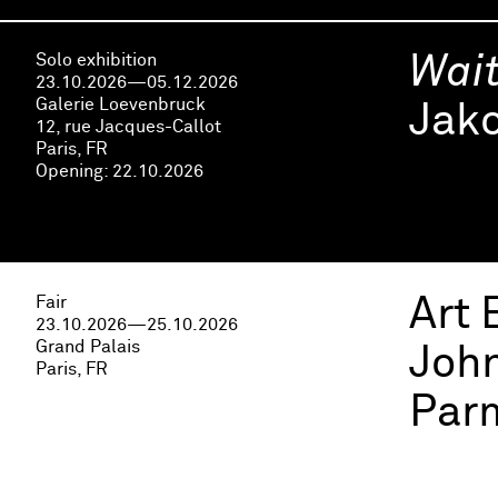
Solo exhibition
Wait
23.10.2026—05.12.2026
Galerie Loevenbruck
Jak
12, rue Jacques-Callot
Paris, FR
Opening:
22.10.2026
Fair
Art 
23.10.2026—25.10.2026
Grand Palais
John
Paris, FR
Parm