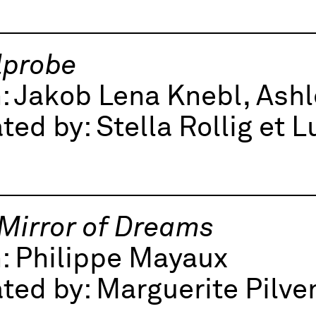
lprobe
:
Jakob Lena Knebl, Ashl
ted by:
Stella Rollig et L
Mirror of Dreams
h:
Philippe Mayaux
ted by:
Marguerite Pilve