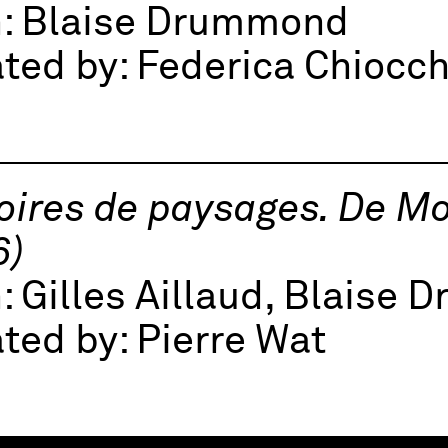
h:
Blaise Drummond
ted by:
Federica Chiocch
oires de paysages. De M
6)
h:
Gilles Aillaud, Blaise
ted by:
Pierre Wat