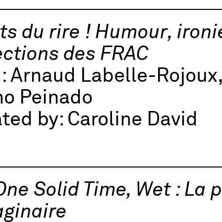
ts du rire ! Humour, ironi
ections des FRAC
h:
Arnaud Labelle-Rojoux,
no Peinado
ted by:
Caroline David
One Solid Time, Wet : La 
aginaire