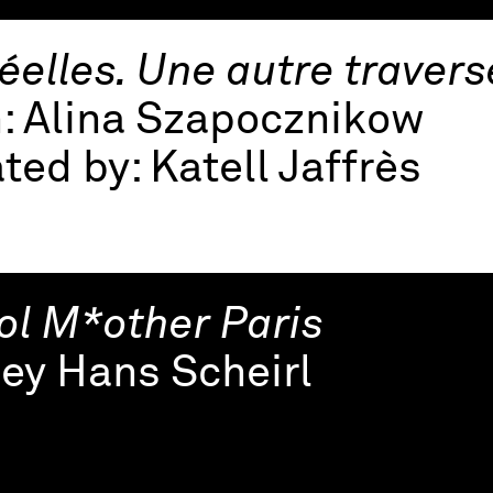
éelles. Une autre traver
h:
Alina Szapocznikow
ted by:
Katell Jaffrès
ol M*other Paris
ey Hans Scheirl