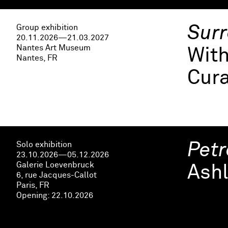
Group exhibition
Surr
20.11.2026—21.03.2027
Nantes Art Museum
Wit
Nantes, FR
Cura
Solo exhibition
Petr
23.10.2026—05.12.2026
Galerie Loevenbruck
Ashl
6, rue Jacques-Callot
Paris, FR
Opening:
22.10.2026