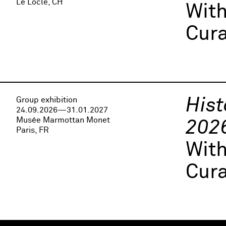
Le Locle, CH
Wit
Cura
Group exhibition
Hist
24.09.2026—31.01.2027
Musée Marmottan Monet
202
Paris, FR
Wit
Cura