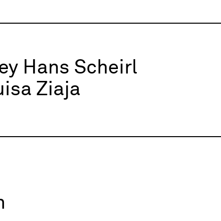
ey Hans Scheirl
uisa Ziaja
n