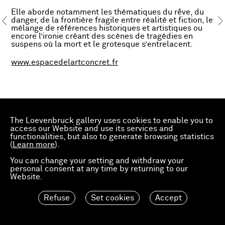
Elle aborde notamment les thématiques du rêve, du
danger, de la frontière fragile entre réalité et fiction, le
mélange de références historiques et artistiques ou
encore l’ironie créant des scènes de tragédies en
suspens où la mort et le grotesque s’entrelacent.
www.espacedelartconcret.fr
The Loevenbruck gallery uses cookies to enable you to
access our Website and use its services and
functionalities, but also to generate browsing statistics
(
Learn more
).
You can change your setting and withdraw your
personal consent at any time by returning to our
Website.
Refuse
Set cookies
Accept