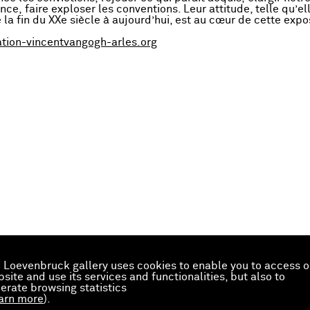
ce, faire exploser les conventions. Leur attitude, telle qu’el
la fin du XXe siècle à aujourd’hui, est au cœur de cette expos
tion-vincentvangogh-arles.org
 Loevenbruck gallery uses cookies to enable you to access o
site and use its services and functionalities, but also to
erate browsing statistics
arn more
).