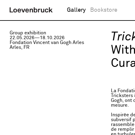
Gallery
Bookstore
Group exhibition
Tric
22.05.2026—18.10.2026
Fondation Vincent van Gogh Arles
Wit
Arles, FR
Cura
La Fondati
Tricksters 
Gogh, ont c
mesure.
Inspirée d
subversif 
rassemble l
de remplir
en turbule