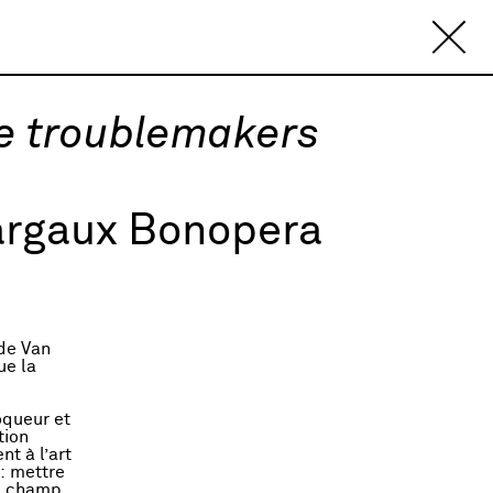
he troublemakers
argaux Bonopera
 de Van
ue la
oqueur et
tion
t à l’art
: mettre
re champ