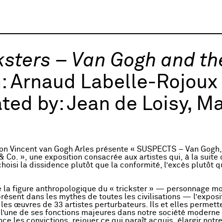
ksters – Van Gogh and t
h:
Arnaud Labelle-Rojoux
ted by:
Jean de Loisy, M
on Vincent van Gogh Arles présente « SUSPECTS – Van Gogh,
& Co. », une exposition consacrée aux artistes qui, à la suite
hoisi la dissidence plutôt que la conformité, l’excès plutôt q
e la figure anthropologique du « trickster » — personnage m
présent dans les mythes de toutes les civilisations — l’exposi
es œuvres de 33 artistes perturbateurs. Ils et elles permetten
 l’une de ses fonctions majeures dans notre société moderne 
nce les convictions, rejouer ce qui paraît acquis, élargir not