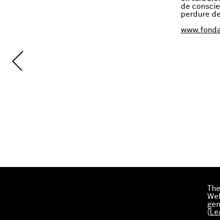
de conscien
perdure de 
www.fonda
The
Web
gen
(
Le