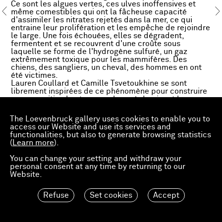
Ce sont les algues vertes, ces ulves inoffensives et
même comestibles qui ont la fâcheuse capacité
d'assimiler les nitrates rejetés dans la mer, ce qui
entraine leur prolifération et les empêche de rejoindre
le large. Une fois échouées, elles se dégradent,
fermentent et se recouvrent d'une croûte sous
laquelle se forme de l'hydrogène sulfuré, un gaz
extrêmement toxique pour les mammifères. Des
chiens, des sangliers, un cheval, des hommes en ont
été victimes.
Lauren Coullard et Camille Tsvetoukhine se sont
librement inspirées de ce phénomène pour construire
une exposition haute en couleur où dominent le rose
et le vert. Le(s) vert(s) des algues d'une part et de
l'autre le rose (supposé) des cochons qui sont ici
The Loevenbruck gallery uses cookies to enable you to
évoqués en masse et non dans le détail, sous la forme
access our Website and use its services and
d'un monochrome mural - à l'image de leur existence
functionalities, but also to generate browsing statistics
entassée dans les élevages industriels.
(
Learn more
).
Car les algues et les plages sont d'autant plus vertes
que les cochons sont maltraités en Bretagne : comme
You can change your setting and withdraw your
ils sont élevés dans des entrepôts sur des caillebotis,
personal consent at any time by returning to our
leurs déjections non pailleuses et pleines d'azote se
Website.
déversent dans les sols et dans les cours d'eau qui se
jettent à la mer et polluent le littoral par un excès de
nitrate.
Refuse
Set cookies
Accept
Lauren aborde le thème en montrant des toiles où se
mêlent des visions horrifiques, chaotiques, des
mouvements de syncopes et de mutations créés le